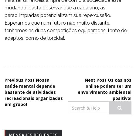
Para ter uma ideia ampla de como a sociedade está
mudando, basta observar que a cada ano, as
paraolimpíadas potencializam sua repercussão.
Esperamos que num futuro não muito distante,
tenhamos as duas competições equiparadas, tanto de
adeptos, como de torcida!.
Navegação
Previous Post
Nossa
Next Post
Os casinos
saúde mental depende
online podem ter um
bastante de atividades
envolvimento ambiental
de
recreacionais organizadas
positivo!
Search
em grupo!
artigos
for:
MENSAJES RECIENTES