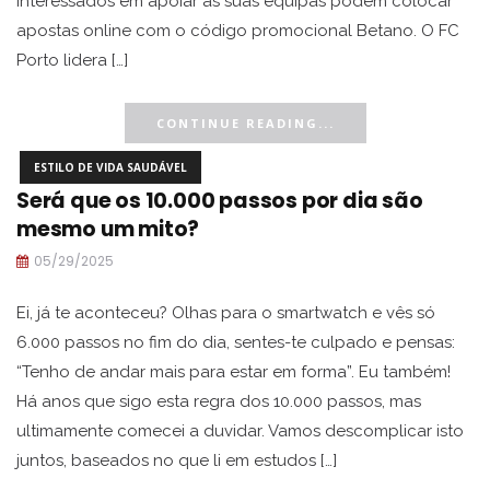
interessados em apoiar as suas equipas podem colocar
apostas online com o código promocional Betano. O FC
Porto lidera […]
CONTINUE READING...
ESTILO DE VIDA SAUDÁVEL
Será que os 10.000 passos por dia são
mesmo um mito?
05/29/2025
Ei, já te aconteceu? Olhas para o smartwatch e vês só
6.000 passos no fim do dia, sentes-te culpado e pensas:
“Tenho de andar mais para estar em forma”. Eu também!
Há anos que sigo esta regra dos 10.000 passos, mas
ultimamente comecei a duvidar. Vamos descomplicar isto
juntos, baseados no que li em estudos […]