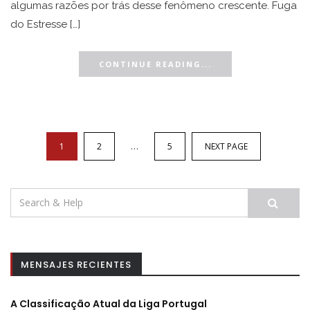
algumas razões por trás desse fenômeno crescente. Fuga
do Estresse […]
CONTINUE READING...
Navegação
de
…
1
2
5
NEXT PAGE
artigos
Search
for:
MENSAJES RECIENTES
A Classificação Atual da Liga Portugal