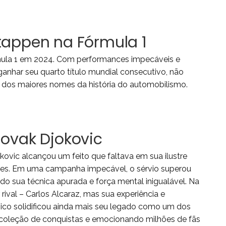
tappen na Fórmula 1
la 1 em 2024. Com performances impecáveis ​​e
 ganhar seu quarto título mundial consecutivo, não
dos maiores nomes da história do automobilismo.
Novak Djokovic
ovic alcançou um feito que faltava em sua ilustre
mples. Em uma campanha impecável, o sérvio superou
do sua técnica apurada e força mental inigualável. Na
rival – Carlos Alcaraz, mas sua experiência e
pico solidificou ainda mais seu legado como um dos
a coleção de conquistas e emocionando milhões de fãs