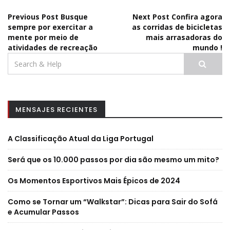
Navegação
Previous Post
Busque
Next Post
Confira agora
sempre por exercitar a
as corridas de bicicletas
mente por meio de
mais arrasadoras do
de
atividades de recreação
mundo !
Search
artigos
for:
MENSAJES RECIENTES
A Classificação Atual da Liga Portugal
Será que os 10.000 passos por dia são mesmo um mito?
Os Momentos Esportivos Mais Épicos de 2024
Como se Tornar um “Walkstar”: Dicas para Sair do Sofá
e Acumular Passos